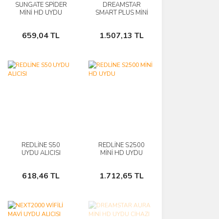
SUNGATE SPİDER
DREAMSTAR
İncele
İncele
MİNİ HD UYDU
SMART PLUS MİNİ
ALICISI
HD UYDU
Sepete
Sepete
659,04 TL
1.507,13 TL
Ekle
Ekle
REDLİNE S50
REDLİNE S2500
İncele
İncele
UYDU ALICISI
MİNİ HD UYDU
Sepete
Sepete
618,46 TL
1.712,65 TL
Ekle
Ekle