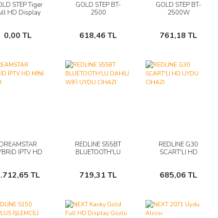
LD STEP Tiger
GOLD STEP BT-
GOLD STEP BT-
İncele
İncele
İncele
ull HD Display
2500
2500W
özlü Mini Uydu
BLUETOOTH'LU
BLUETOOTH'LU
Sepete
Sepete
Sepete
Alıcısı
UYDU ALICI
DAHILI WIFI UYDU
0,00 TL
618,46 TL
761,18 TL
Ekle
Ekle
Ekle
ALICI
DREAMSTAR
REDLİNE S55BT
REDLİNE G30
İncele
İncele
İncele
YBRİD İPTV HD
BLUETOOTH'LU
SCART'LI HD
MİNİ UYDU
DAHİLİ WİFİ UYDU
UYDU CİHAZI
Sepete
Sepete
Sepete
CİHAZI
.712,65 TL
719,31 TL
685,06 TL
Ekle
Ekle
Ekle