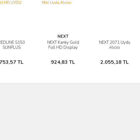
NEXT
REDLİNE S150
NEXT Kanky Gold
NEXT 2071 Uydu
İncele
İncele
İncele
SUNPLUS
Full HD Display
Alıcısı
LEMCİLİ KASALI
Gözlü Mini Uydu
Sepete
Sepete
Sepete
HD UYDU
Alıcısı
753,57 TL
924,83 TL
2.055,18 TL
Ekle
Ekle
Ekle