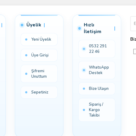
Üyelik
Hızlı
İletişim
Bi
Yeni Üyelik
0532 291
22 46
Üye Girişi
WhatsApp
Şifremi
Destek
Unuttum
Bize Ulaşın
Sepetiniz
Sipariş /
Kargo
Takibi