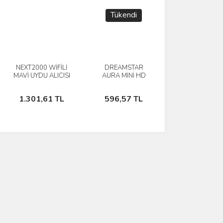
Tükendi
NEXT2000 WİFİLİ
DREAMSTAR
İncele
İncele
MAVİ UYDU ALICISI
AURA MİNİ HD
UYDU CİHAZI
Sepete
Stokta
1.301,61 TL
596,57 TL
Ekle
Yok