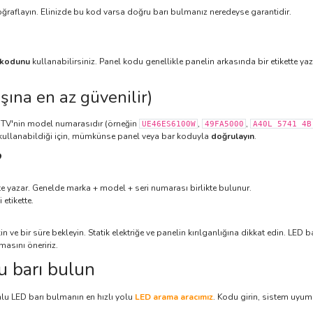
toğraflayın. Elinizde bu kod varsa doğru barı bulmanız neredeyse garantidir.
n kodunu
kullanabilirsiniz. Panel kodu genellikle panelin arkasında bir etikette ya
şına en az güvenilir)
m TV'nin model numarasıdır (örneğin
,
,
UE46ES6100W
49FA5000
A40L 5741 4B
l kullanabildiği için, mümkünse panel veya bar koduyla
doğrulayın
.
?
te yazar. Genelde marka + model + seri numarası birlikte bulunur.
etikette.
 ve bir süre bekleyin. Statik elektriğe ve panelin kırılganlığına dikkat edin. LED 
asını öneririz.
u barı bulun
mlu LED barı bulmanın en hızlı yolu
LED arama aracımız
. Kodu girin, sistem uyuml