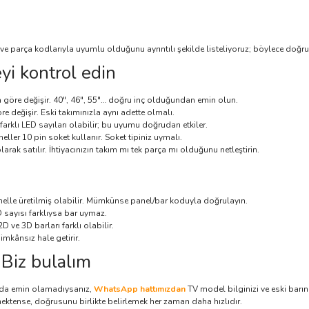
 parça kodlarıyla uyumlu olduğunu ayrıntılı şekilde listeliyoruz; böylece doğru 
yi kontrol edin
göre değişir. 40", 46", 55"… doğru inç olduğundan emin olun.
e değişir. Eski takımınızla aynı adette olmalı.
arklı LED sayıları olabilir; bu uyumu doğrudan etkiler.
ller 10 pin soket kullanır. Soket tipiniz uymalı.
larak satılır. İhtiyacınızın takım mı tek parça mı olduğunu netleştirin.
elle üretilmiş olabilir. Mümkünse panel/bar koduyla doğrulayın.
 sayısı farklıysa bar uymaz.
 ve 3D barları farklı olabilir.
imkânsız hale getirir.
Biz bulalım
 da emin olamadıysanız,
WhatsApp hattımızdan
TV model bilginizi ve eski barın
tmektense, doğrusunu birlikte belirlemek her zaman daha hızlıdır.