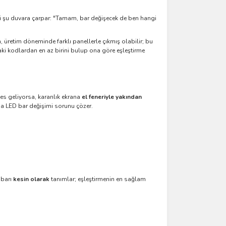
i şu duvara çarpar: "Tamam, bar değişecek de ben hangi
 üretim döneminde farklı panellerle çıkmış olabilir; bu
i kodlardan en az birini bulup ona göre eşleştirme
es geliyorsa, karanlık ekrana
el feneriyle yakından
da LED bar değişimi sorunu çözer.
 barı
kesin olarak
tanımlar; eşleştirmenin en sağlam