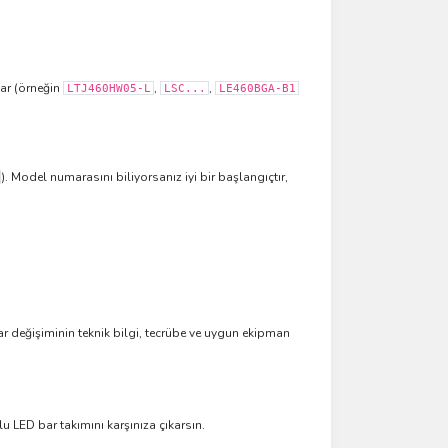
zar (örneğin
,
,
LTJ460HW05-L
LSC...
LE460BGA-B1
). Model numarasını biliyorsanız iyi bir başlangıçtır,
bar değişiminin teknik bilgi, tecrübe ve uygun ekipman
u LED bar takımını karşınıza çıkarsın.