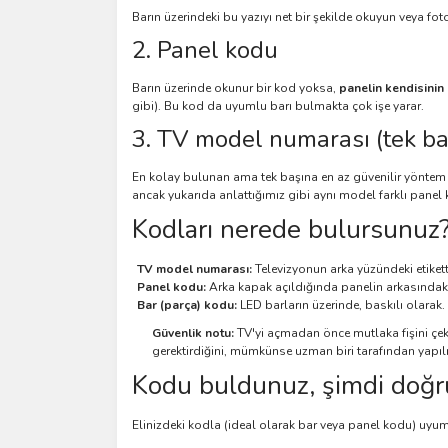
Barın üzerindeki bu yazıyı net bir şekilde okuyun veya fo
2. Panel kodu
Barın üzerinde okunur bir kod yoksa,
panelin kendisini
gibi). Bu kod da uyumlu barı bulmakta çok işe yarar.
3. TV model numarası (tek ba
En kolay bulunan ama tek başına en az güvenilir yönte
ancak yukarıda anlattığımız gibi aynı model farklı pane
Kodları nerede bulursunuz
TV model numarası:
Televizyonun arka yüzündeki etiket
Panel kodu:
Arka kapak açıldığında panelin arkasındaki 
Bar (parça) kodu:
LED barların üzerinde, baskılı olarak.
Güvenlik notu:
TV'yi açmadan önce mutlaka fişini çekin
gerektirdiğini, mümkünse uzman biri tarafından yapılm
Kodu buldunuz, şimdi doğr
Elinizdeki kodla (ideal olarak bar veya panel kodu) uyu