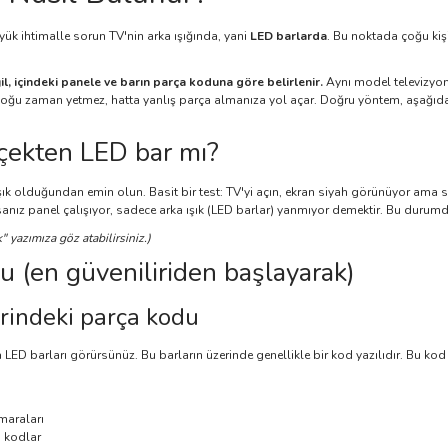
ük ihtimalle sorun TV'nin arka ışığında, yani
LED barlarda
. Bu noktada çoğu kiş
l, içindeki panele ve barın parça koduna göre belirlenir.
Aynı model televizyon,
ğu zaman yetmez, hatta yanlış parça almanıza yol açar. Doğru yöntem, aşağıdak
çekten LED bar mı?
k olduğundan emin olun. Basit bir test: TV'yi açın, ekran siyah görünüyor ama s
sanız panel çalışıyor, sadece arka ışık (LED barlar) yanmıyor demektir. Bu durum
" yazımıza göz atabilirsiniz.)
u (en güveniliriden başlayarak)
erindeki parça kodu
LED barları görürsünüz. Bu barların üzerinde genellikle bir kod yazılıdır. Bu kod
maraları
i kodlar