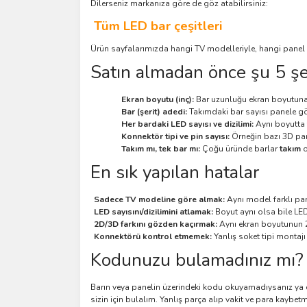
Dilerseniz markanıza göre de göz atabilirsiniz:
Tüm LED bar çeşitleri
Ürün sayfalarımızda hangi TV modelleriyle, hangi panel ve
Satın almadan önce şu 5 şe
Ekran boyutu (inç):
Bar uzunluğu ekran boyutuna 
Bar (şerit) adedi:
Takımdaki bar sayısı panele gör
Her bardaki LED sayısı ve dizilimi:
Aynı boyutta f
Konnektör tipi ve pin sayısı:
Örneğin bazı 3D pane
Takım mı, tek bar mı:
Çoğu üründe barlar
takım
o
En sık yapılan hatalar
Sadece TV modeline göre almak:
Aynı model farklı pan
LED sayısını/dizilimini atlamak:
Boyut aynı olsa bile LED
2D/3D farkını gözden kaçırmak:
Aynı ekran boyutunun 2D
Konnektörü kontrol etmemek:
Yanlış soket tipi montajı 
Kodunuzu bulamadınız mı? 
Barın veya panelin üzerindeki kodu okuyamadıysanız ya
sizin için bulalım. Yanlış parça alıp vakit ve para kaybe