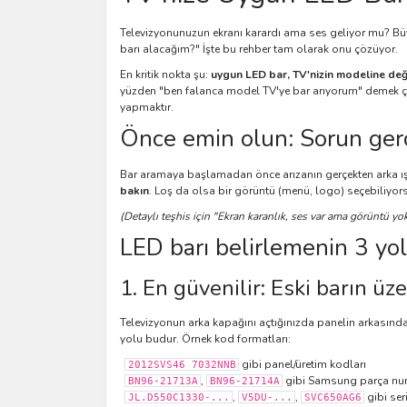
Televizyonunuzun ekranı karardı ama ses geliyor mu? Büy
barı alacağım?" İşte bu rehber tam olarak onu çözüyor.
En kritik nokta şu:
uygun LED bar, TV'nizin modeline deği
yüzden "ben falanca model TV'ye bar arıyorum" demek ço
yapmaktır.
Önce emin olun: Sorun ger
Bar aramaya başlamadan önce arızanın gerçekten arka ışı
bakın
. Loş da olsa bir görüntü (menü, logo) seçebiliyor
(Detaylı teşhis için "Ekran karanlık, ses var ama görüntü yok
LED barı belirlemenin 3 yol
1. En güvenilir: Eski barın üz
Televizyonun arka kapağını açtığınızda panelin arkasında 
yolu budur. Örnek kod formatları:
gibi panel/üretim kodları
2012SVS46 7032NNB
,
gibi Samsung parça nu
BN96-21713A
BN96-21714A
,
,
gibi ser
JL.D550C1330-...
V5DU-...
SVC650AG6