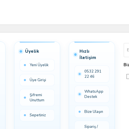
Üyelik
Hızlı
İletişim
Bi
Yeni Üyelik
0532 291
22 46
Üye Girişi
WhatsApp
Şifremi
Destek
Unuttum
Bize Ulaşın
Sepetiniz
Sipariş /