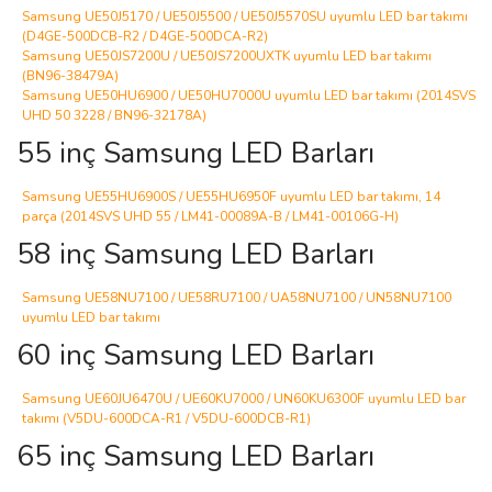
Samsung UE50J5170 / UE50J5500 / UE50J5570SU uyumlu LED bar takımı
(D4GE-500DCB-R2 / D4GE-500DCA-R2)
Samsung UE50JS7200U / UE50JS7200UXTK uyumlu LED bar takımı
(BN96-38479A)
Samsung UE50HU6900 / UE50HU7000U uyumlu LED bar takımı (2014SVS
UHD 50 3228 / BN96-32178A)
55 inç Samsung LED Barları
Samsung UE55HU6900S / UE55HU6950F uyumlu LED bar takımı, 14
parça (2014SVS UHD 55 / LM41-00089A-B / LM41-00106G-H)
58 inç Samsung LED Barları
Samsung UE58NU7100 / UE58RU7100 / UA58NU7100 / UN58NU7100
uyumlu LED bar takımı
60 inç Samsung LED Barları
Samsung UE60JU6470U / UE60KU7000 / UN60KU6300F uyumlu LED bar
takımı (V5DU-600DCA-R1 / V5DU-600DCB-R1)
65 inç Samsung LED Barları