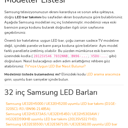
Samsung televizyonunuzun ekranı karardıysa ve sorun arka ışıktaysa,
doğru
LED bar takımını
bu sayfadan ekran boyutunuza göre bulabilirsiniz.
Aşağıda Samsung modelleri inç inç listelenmiştir; modelinizi veya eski
barınızın parça kodunu bularak doğrudan ilgili ürün sayfasına
geçebilirsiniz.
Önemli bir hatırlatma: uygun LED bar, çoğu zaman sadece TV modeline
değil, içindeki panele ve barın parça koduna göre belirlenir. Aynı model
farklı panellerle üretilmiş olabilir. Bu yüzden mümkünse eski barınızın
üzerindeki kodla (
,
,
gibi)
2012SVS46 7032NNB
BN96-...
V5DU-...
doğrulayın. Nasıl bulacağınızı adım adım anlattığımız rehbere göz
atabilirsiniz:
TV'nize Uygun LED Bar Nasıl Bulunur?
Modelinizi listede bulamadınız mı?
Elinizdeki kodu
LED arama aracımıza
girin; uyumlu barı saniyeler içinde bulun.
32 inç Samsung LED Barları
Samsung UE32EH5000 / UE32EH5200 uyumlu LED bar takımı (D1GE-
320SC1-R3 / BN96-21485A)
Samsung UE32H5373AS / UE32EH5450 / UE32H5303AW /
HG32ED590HB uyumlu LED bar takımı (2013SVS32 FHD)
Samsung UE32ES5500 / UE32ES6710S / UE32ES6100 uyumlu LED bar