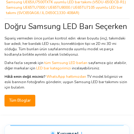
Samsung UE65JU7500TXTK uyumlu LED bar takımı (V5DU-650DCB-R1)
Samsung UE65TU7000 / UE65TU8000 / UE65TU7105 uyumlu LED bar
takımı (SVC650AG6 / JL.D650C1330-408AR)
Doğru Samsung LED Barı Seçerken
Sipariş vermeden önce şunları kontrol edin: ekran boyutu (inç), takımdaki
bar adedi, her bardaki LED sayısı, konnektör/pin tipi ve 2D mi 3D mi
olduğu. Tüm bunları ürün sayfalarımızda uyumlu model ve parça
kodlarıyla birlikte ayrıntılı olarak listeliyoruz.
Daha fazla seçenek için
tüm Samsung LED barları
sayfamıza göz atabilir,
diğer markalar için
LED bar kategorimizi
inceleyebilirsiniz.
Hâlâ emin değil misiniz?
WhatsApp hattımızdan
TV model bilginizi ve
eski barınızın fotoğrafını gönderin; uygun Samsung LED bar takımını sizin
için bulalım.
Tüm Bloglar
Kurumsal