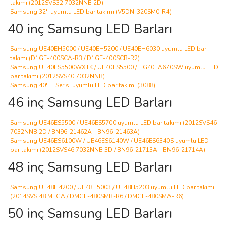
takımı (2012SVS32 7032NNB 2D)
Samsung 32'' uyumlu LED bar takımı (V5DN-320SM0-R4)
40 inç Samsung LED Barları
Samsung UE40EH5000 / UE40EH5200 / UE40EH6030 uyumlu LED bar
takımı (D1GE-400SCA-R3 / D1GE-400SCB-R2)
Samsung UE40ES5500WXTK / UE40ES5500 / HG40EA670SW uyumlu LED
bar takımı (2012SVS40 7032NNB)
Samsung 40'' F Serisi uyumlu LED bar takımı (3088)
46 inç Samsung LED Barları
Samsung UE46ES5500 / UE46ES5700 uyumlu LED bar takımı (2012SVS46
7032NNB 2D / BN96-21462A - BN96-21463A)
Samsung UE46ES6100W / UE46ES6140W / UE46ES6340S uyumlu LED
bar takımı (2012SVS46 7032NNB 3D / BN96-21713A - BN96-21714A)
48 inç Samsung LED Barları
Samsung UE48H4200 / UE48H5003 / UE48H5203 uyumlu LED bar takımı
(2014SVS 48 MEGA / DMGE-480SMB-R6 / DMGE-480SMA-R6)
50 inç Samsung LED Barları