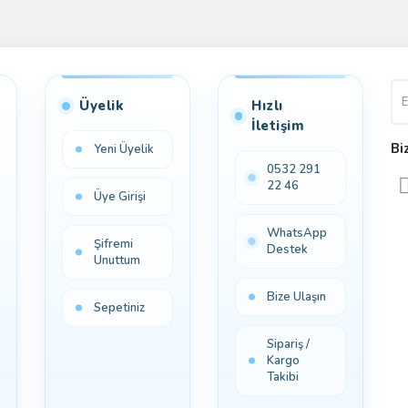
Üyelik
Hızlı
İletişim
Bi
Yeni Üyelik
0532 291
22 46
Üye Girişi
WhatsApp
Şifremi
Destek
Unuttum
Bize Ulaşın
Sepetiniz
Sipariş /
Kargo
Takibi