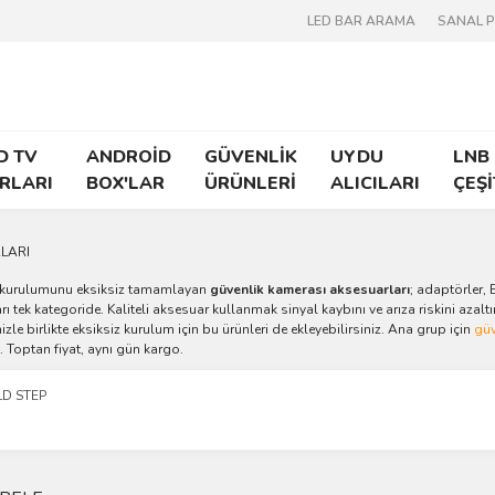
LED BAR ARAMA
SANAL 
D TV
ANDROİD
GÜVENLİK
UYDU
LNB
RLARI
BOX'LAR
ÜRÜNLERİ
ALICILARI
ÇEŞİ
LARI
kurulumunu eksiksiz tamamlayan
güvenlik kamerası aksesuarları
; adaptörler, 
rı tek kategoride. Kaliteli aksesuar kullanmak sinyal kaybını ve arıza riskini azal
nizle birlikte eksiksiz kurulum için bu ürünleri de ekleyebilirsiniz. Ana grup için
güv
. Toptan fiyat, aynı gün kargo.
D STEP