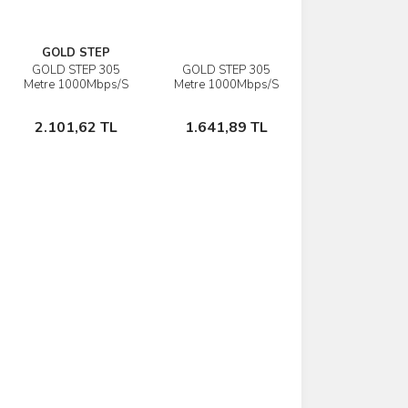
GOLD STEP
GOLD STEP 305
GOLD STEP 305
İncele
İncele
Metre 1000Mbps/S
Metre 1000Mbps/S
Dış Mekan Çift
İç Mekan Cat 6
Sepete
Sepete
İzolasyon Cat 6
İnternet Kablosu
2.101,62 TL
1.641,89 TL
İnternet Kablosu
Ekle
Ekle