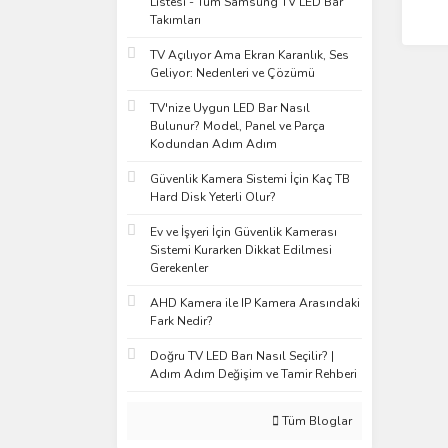
Listesi - Tüm Samsung TV LED Bar
Takımları
TV Açılıyor Ama Ekran Karanlık, Ses
Geliyor: Nedenleri ve Çözümü
TV'nize Uygun LED Bar Nasıl
Bulunur? Model, Panel ve Parça
Kodundan Adım Adım
Güvenlik Kamera Sistemi İçin Kaç TB
Hard Disk Yeterli Olur?
Ev ve İşyeri İçin Güvenlik Kamerası
Sistemi Kurarken Dikkat Edilmesi
Gerekenler
AHD Kamera ile IP Kamera Arasındaki
Fark Nedir?
Doğru TV LED Barı Nasıl Seçilir? |
Adım Adım Değişim ve Tamir Rehberi
Tüm Bloglar