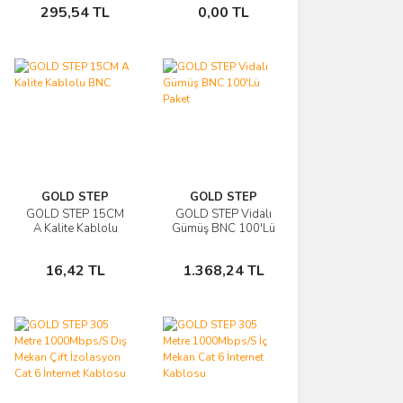
295,54 TL
0,00 TL
Ekle
Aktarıcı
Ekle
GOLD STEP
GOLD STEP
GOLD STEP 15CM
GOLD STEP Vidalı
İncele
İncele
A Kalite Kablolu
Gümüş BNC 100'Lü
BNC
Paket
Sepete
Sepete
16,42 TL
1.368,24 TL
Ekle
Ekle