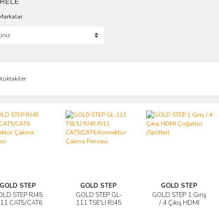
TRELE
Markalar
toktakiler
GOLD STEP
GOLD STEP
GOLD STEP
OLD STEP RJ45
GOLD STEP GL-
GOLD STEP 1 Giriş
İncele
İncele
İncele
J11 CAT5/CAT6
111 TSE'Lİ RJ45
/ 4 Çıkış HDMI
nnektör Çakma
RJ11 CAT5/CAT6
Çoğaltıcı (Splitter)
Sepete
Sepete
Sepete
Pensesi
Konnektör Çakma