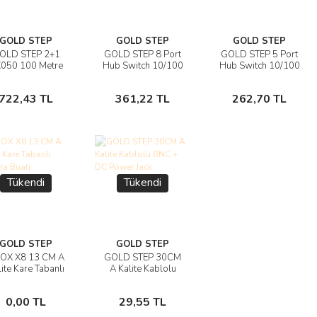
GOLD STEP
GOLD STEP
GOLD STEP
OLD STEP 2+1
GOLD STEP 8 Port
GOLD STEP 5 Port
İncele
İncele
İncele
050 100 Metre
Hub Switch 10/100
Hub Switch 10/100
CCTV Kamera
Mbps/s 5W
Mbps/s 5W
Sepete
Sepete
Sepete
Kablosu
Adaptörlü
Adaptörlü
722,43 TL
361,22 TL
262,70 TL
Ekle
Ekle
Ekle
Tükendi
Tükendi
GOLD STEP
GOLD STEP
OX X8 13 CM A
GOLD STEP 30CM
İncele
İncele
ite Kare Tabanlı
A Kalite Kablolu
Kamera Buatı
BNC + DC Power
Stokta
Stokta
Jack
0,00 TL
29,55 TL
Yok
Yok