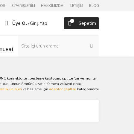
POS
SİPARİŞLERİM
HAKKIMIZDA
İLETİŞİM
BLOG
Üye Ol
Giriş Yap
Sepetim
/
TLERİ
BNC konnektörler, besleme kabloları, splitter'lar ve montaj
tır, kurulumun ömrünü uzatır. Kamera ve kayıt cihazı
enlik ürünleri
ve besleme için
adaptör çeşitleri
kategorimize