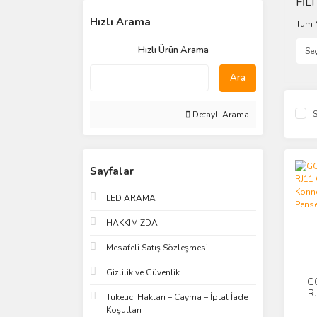
FİL
Hızlı Arama
Tüm 
Hızlı Ürün Arama
Ara
S
Detaylı Arama
Sayfalar
LED ARAMA
HAKKIMIZDA
Mesafeli Satış Sözleşmesi
Gizlilik ve Güvenlik
G
R
Tüketici Hakları – Cayma – İptal İade
Ko
Koşulları