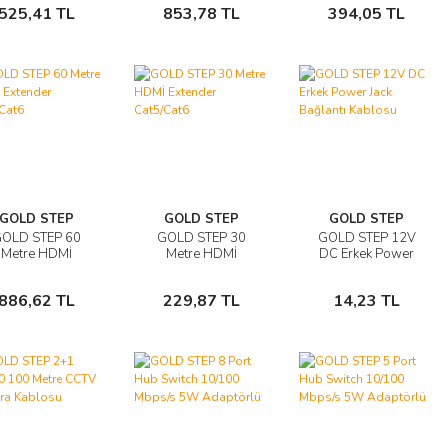
525,41 TL
853,78 TL
394,05 TL
Ekle
Pensesi
Ekle
Ekle
GOLD STEP
GOLD STEP
GOLD STEP
OLD STEP 60
GOLD STEP 30
GOLD STEP 12V
İncele
İncele
İncele
Metre HDMİ
Metre HDMİ
DC Erkek Power
ender Cat5/Cat6
Extender Cat5/Cat6
Jack Bağlantı
Sepete
Sepete
Sepete
Kablosu
886,62 TL
229,87 TL
14,23 TL
Ekle
Ekle
Ekle