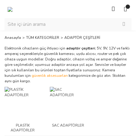
Anasayfa
TÜM KATEGORİLER
ADAPTÖR ÇEŞİTLERİ
Elektronik cihazların güç ihtiyacı için
adaptör çeşitleri
; 5V, 9V, 12V ve farklı
amperaj seçenekleriyle güvenlik kamerası, uydu alıcısı, router ve pek çok
cihaza uygun modeller. Doğru adaptör, cihazın voltaj ve amper değerine
göre seçilmelidir; uyumsuz adaptör arızaya yol açar. Servisler ve bayiler
için sık kullanılan bu ürünleri toptan fiyatlarla sunuyoruz. Kamera
kurulumları için
güvenlik aksesuarları
kategorimize de göz atın. Stoktan
aynı gün kargo.
PLASTİK
SAC ADAPTÖRLER
ADAPTÖRLER