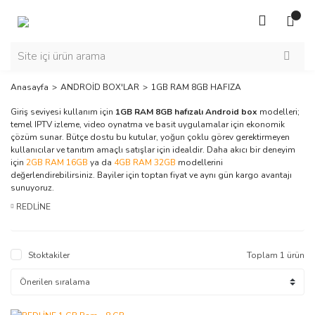
Anasayfa
ANDROİD BOX'LAR
1GB RAM 8GB HAFIZA
Giriş seviyesi kullanım için
1GB RAM 8GB hafızalı Android box
modelleri;
temel IPTV izleme, video oynatma ve basit uygulamalar için ekonomik
çözüm sunar. Bütçe dostu bu kutular, yoğun çoklu görev gerektirmeyen
kullanıcılar ve tanıtım amaçlı satışlar için idealdir. Daha akıcı bir deneyim
için
2GB RAM 16GB
ya da
4GB RAM 32GB
modellerini
değerlendirebilirsiniz. Bayiler için toptan fiyat ve aynı gün kargo avantajı
sunuyoruz.
REDLİNE
Stoktakiler
Toplam 1 ürün