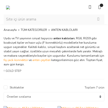
Anasayfa
TÜM KATEGORİLER
ANTEN KABLOLARI
Uydu ve TV yayınının sinyal taşıyıcısı
anten kabloları
; RG6, RG59 gibi
koaksiyel tipler ve hazır uçlu (F konnektörlü) modellerle her kuruluma
uygun seçenekler. Kaliteli kablo, sinyal kaybını azaltarak net görüntü ve
stabil yayın sağlar; özellikle uzun mesafeli çekimlerde fark yaratır. Metrajlı
ve makara seçenekleriyle bayiler için uygundur. Kurulumu tamamlamak için
fiş-jack-konnektör
ve
anten çeşitleri
kategorilerimize göz atın. Toptan fiyat,
aynı gün kargo.
GOLD STEP
Stoktakiler
Toplam 7 ürün