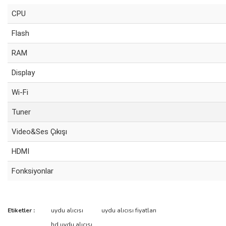
CPU
Flash
RAM
Display
Wi-Fi
Tuner
Video&Ses Çıkışı
HDMI
Fonksiyonlar
Etiketler :
uydu alıcısı
uydu alıcısı fiyatları
Bu ürüne ilk yorumu siz yapın!
hd uydu alıcısı