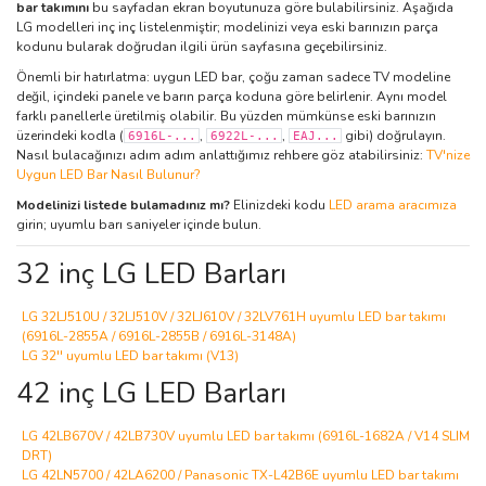
bar takımını
bu sayfadan ekran boyutunuza göre bulabilirsiniz. Aşağıda
LG modelleri inç inç listelenmiştir; modelinizi veya eski barınızın parça
kodunu bularak doğrudan ilgili ürün sayfasına geçebilirsiniz.
Önemli bir hatırlatma: uygun LED bar, çoğu zaman sadece TV modeline
değil, içindeki panele ve barın parça koduna göre belirlenir. Aynı model
farklı panellerle üretilmiş olabilir. Bu yüzden mümkünse eski barınızın
üzerindeki kodla (
,
,
gibi) doğrulayın.
6916L-...
6922L-...
EAJ...
Nasıl bulacağınızı adım adım anlattığımız rehbere göz atabilirsiniz:
TV'nize
Uygun LED Bar Nasıl Bulunur?
Modelinizi listede bulamadınız mı?
Elinizdeki kodu
LED arama aracımıza
girin; uyumlu barı saniyeler içinde bulun.
32 inç LG LED Barları
LG 32LJ510U / 32LJ510V / 32LJ610V / 32LV761H uyumlu LED bar takımı
(6916L-2855A / 6916L-2855B / 6916L-3148A)
LG 32'' uyumlu LED bar takımı (V13)
42 inç LG LED Barları
LG 42LB670V / 42LB730V uyumlu LED bar takımı (6916L-1682A / V14 SLIM
DRT)
LG 42LN5700 / 42LA6200 / Panasonic TX-L42B6E uyumlu LED bar takımı