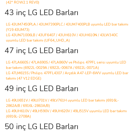
(42'' ROW2.1 REV0)
43 inç LG LED Barları
LG 43UM7450PLA / 43UM7390PLC / 43UM7400PLB uyumlu LED bar takımı
(Y19.43UM73)
LG 43UN71006LB / 43UF6407 / 43UH610V / 43UH610N / 43LW340C
uyumlu LED bar takımı (UF64_UHD_A)
47 inç LG LED Barları
LG 47LA660S / 47LA690S / 47LA860V ve Philips 47PFL serisi uyumlu LED
bar takımı (6922L-0029A / 6922L-0067A / 6922L-0071A)
LG 47LM615S / Philips 47PFL4307 / Arçelik A47-LEP-6WV uyumlu LED bar
takımı (47 V12 EDGE)
49 inç LG LED Barları
LG 49UJ651V / 49UJ701V / 49LV761H uyumlu LED bar takımı (6916L-
2862A/B / 6916L-2863A/B)
LG 49UH610V / 49LH590V / 49UH620V / 49LJ515V uyumlu LED bar takımı
(6916L-2708A)
50 inç LG LED Barları