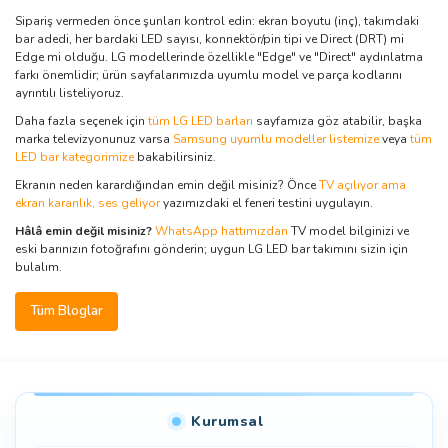
Sipariş vermeden önce şunları kontrol edin: ekran boyutu (inç), takımdaki
bar adedi, her bardaki LED sayısı, konnektör/pin tipi ve Direct (DRT) mi
Edge mi olduğu. LG modellerinde özellikle "Edge" ve "Direct" aydınlatma
farkı önemlidir; ürün sayfalarımızda uyumlu model ve parça kodlarını
ayrıntılı listeliyoruz.
Daha fazla seçenek için
tüm LG LED barları
sayfamıza göz atabilir, başka
marka televizyonunuz varsa
Samsung uyumlu modeller listemize
veya
tüm
LED bar kategorimize
bakabilirsiniz.
Ekranın neden karardığından emin değil misiniz? Önce
TV açılıyor ama
ekran karanlık, ses geliyor
yazımızdaki el feneri testini uygulayın.
Hâlâ emin değil misiniz?
WhatsApp hattımızdan
TV model bilginizi ve
eski barınızın fotoğrafını gönderin; uygun LG LED bar takımını sizin için
bulalım.
Tüm Bloglar
Kurumsal