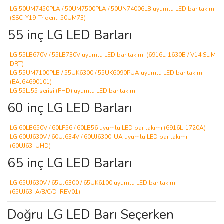
LG 50UM7450PLA / 50UM7500PLA / 50UN74006LB uyumlu LED bar takımı
(SSC_Y19_Trident_50UM73)
55 inç LG LED Barları
LG 55LB670V / 55LB730V uyumlu LED bar takımı (6916L-1630B / V14 SLIM
DRT)
LG 55UM7100PLB / 55UK6300 / 55UK6090PUA uyumlu LED bar takımı
(EAJ64690101)
LG 55LJ55 serisi (FHD) uyumlu LED bar takımı
60 inç LG LED Barları
LG 60LB650V / 60LF56 / 60LB56 uyumlu LED bar takımı (6916L-1720A)
LG 60UJ630V / 60UJ634V / 60UJ6300-UA uyumlu LED bar takımı
(60UJ63_UHD)
65 inç LG LED Barları
LG 65UJ630V / 65UJ6300 / 65UK6100 uyumlu LED bar takımı
(65UJ63_A/B/C/D_REV01)
Doğru LG LED Barı Seçerken