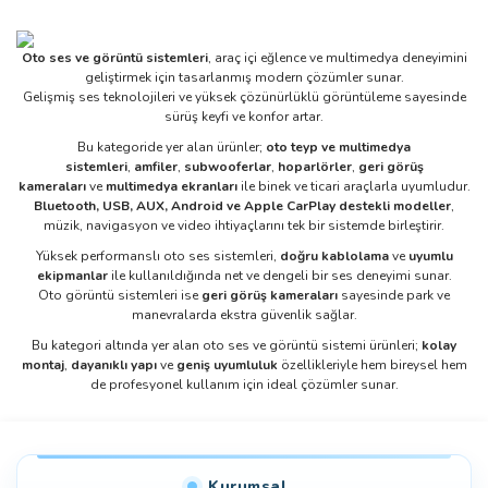
Oto ses ve görüntü sistemleri
, araç içi eğlence ve multimedya deneyimini
geliştirmek için tasarlanmış modern çözümler sunar.
Gelişmiş ses teknolojileri ve yüksek çözünürlüklü görüntüleme sayesinde
sürüş keyfi ve konfor artar.
Bu kategoride yer alan ürünler;
oto teyp ve multimedya
sistemleri
,
amfiler
,
subwooferlar
,
hoparlörler
,
geri görüş
kameraları
ve
multimedya ekranları
ile binek ve ticari araçlarla uyumludur.
Bluetooth, USB, AUX, Android ve Apple CarPlay destekli modeller
,
müzik, navigasyon ve video ihtiyaçlarını tek bir sistemde birleştirir.
Yüksek performanslı oto ses sistemleri,
doğru kablolama
ve
uyumlu
ekipmanlar
ile kullanıldığında net ve dengeli bir ses deneyimi sunar.
Oto görüntü sistemleri ise
geri görüş kameraları
sayesinde park ve
manevralarda ekstra güvenlik sağlar.
Bu kategori altında yer alan oto ses ve görüntü sistemi ürünleri;
kolay
montaj
,
dayanıklı yapı
ve
geniş uyumluluk
özellikleriyle hem bireysel hem
de profesyonel kullanım için ideal çözümler sunar.
Kurumsal