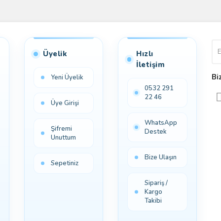
Bu ürüne ilk yorumu siz yapın!
Yorum Yaz
Üyelik
Hızlı
İletişim
Bi
Yeni Üyelik
0532 291
22 46
Üye Girişi
WhatsApp
Şifremi
Destek
Unuttum
Bize Ulaşın
Sepetiniz
Sipariş /
Kargo
Takibi