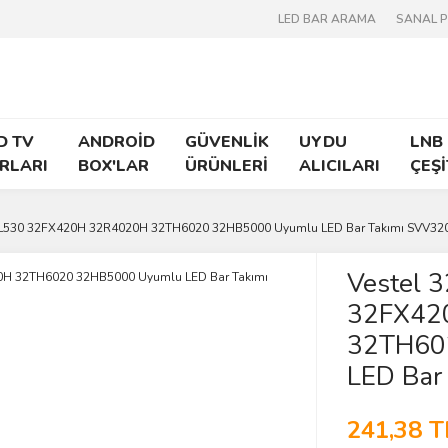
LED BAR ARAMA
SANAL 
D TV
ANDROİD
GÜVENLİK
UYDU
LNB
RLARI
BOX'LAR
ÜRÜNLERİ
ALICILARI
ÇEŞİ
2HL530 32FX420H 32R4020H 32TH6020 32HB5000 Uyumlu LED Bar Takımı SVV3
Vestel 
32FX42
32TH60
LED Bar
241,38 T