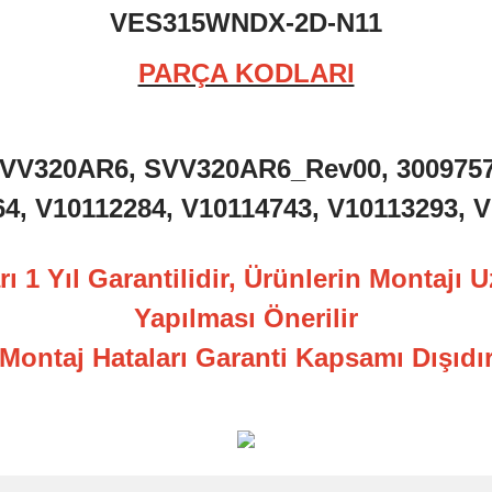
VES315WNDX-2D-N11
PARÇA KODLARI
VV320AR6, SVV320AR6_Rev00, 300975
4, V10112284, V10114743, V10113293, 
ı 1 Yıl Garantilidir, Ürünlerin Montajı 
Yapılması Önerilir
Montaj Hataları Garanti Kapsamı Dışıdı