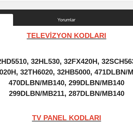
Yorumlar
TELEVİZYON KODLARI
2HD5510, 32HL530, 32FX420H, 32SCH56
020H, 32TH6020, 32HB5000, 471DLBN/
470DLBN/MB140, 299DLBN/MB140
299DLBN/MB211, 287DLBN/MB140
TV PANEL KODLARI