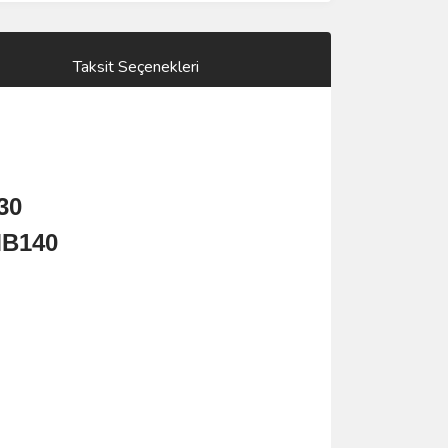
Taksit Seçenekleri
30
MB140