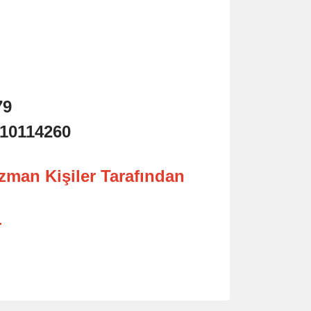
79
V10114260
Uzman Kişiler Tarafından
r