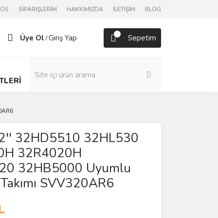
POS
SİPARİŞLERİM
HAKKIMIZDA
İLETİŞİM
BLOG
Üye Ol
Giriş Yap
Sepetim
/
TLERİ
20AR6
32'' 32HD5510 32HL530
0H 32R4020H
20 32HB5000 Uyumlu
 Takımı SVV320AR6
L