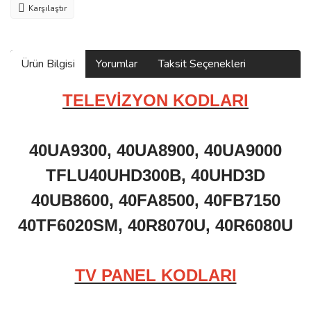
Karşılaştır
Ürün Bilgisi
Yorumlar
Taksit Seçenekleri
TELEVİZYON KODLARI
40UA9300, 40UA8900, 40UA9000
TFLU40UHD300B, 40UHD3D
40UB8600, 40FA8500, 40FB7150
40TF6020SM, 40R8070U, 40R6080U
TV PANEL KODLARI