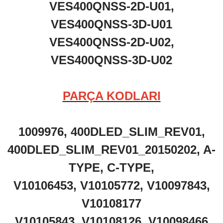
VES400QNSS-2D-U01,
VES400QNSS-3D-U01
VES400QNSS-2D-U02,
VES400QNSS-3D-U02
PARÇA KODLARI
1009976, 400DLED_SLIM_REV01,
400DLED_SLIM_REV01_20150202, A-
TYPE, C-TYPE,
V10106453, V10105772, V10097843,
V10108177
V10105843, V10108126, V10098466