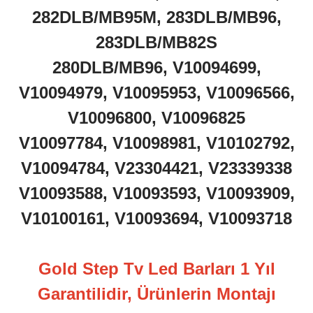
282DLB/MB95M, 283DLB/MB96,
283DLB/MB82S
280DLB/MB96, V10094699,
V10094979, V10095953, V10096566,
V10096800, V10096825
V10097784, V10098981, V10102792,
V10094784, V23304421, V23339338
V10093588, V10093593, V10093909,
V10100161, V10093694, V10093718
Gold Step Tv Led Barları 1 Yıl
Garantilidir, Ürünlerin Montajı