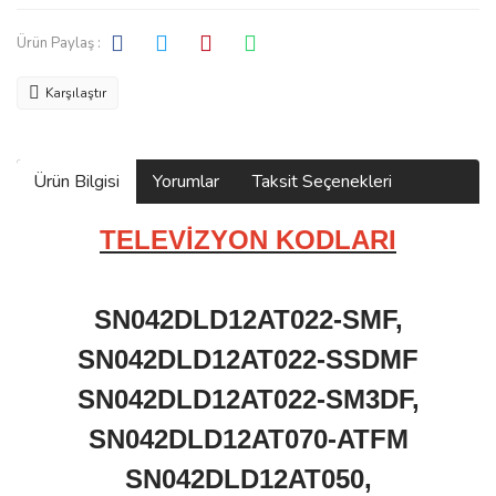
Ürün Paylaş :
Karşılaştır
Ürün Bilgisi
Yorumlar
Taksit Seçenekleri
TELEVİZYON KODLARI
SN042DLD12AT022-SMF,
SN042DLD12AT022-SSDMF
SN042DLD12AT022-SM3DF,
SN042DLD12AT070-ATFM
SN042DLD12AT050,