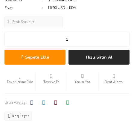
Stok Kodu
SET-SN049-14'Lü
Fiyat
16,90 USD + KDV
Stok Sorunuz
Sepete Ekle
Hızlı Satın Al
Tavsiye Et
Yorum Yaz
Fiyat Alarmı
Ürün Paylaş :
Karşılaştır