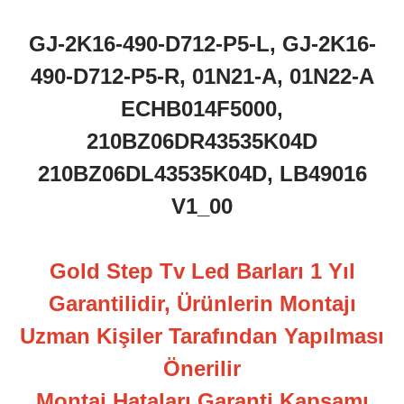
GJ-2K16-490-D712-P5-L, GJ-2K16-
490-D712-P5-R, 01N21-A, 01N22-A
ECHB014F5000,
210BZ06DR43535K04D
210BZ06DL43535K04D, LB49016
V1_00
Gold Step Tv Led Barları 1 Yıl
Garantilidir, Ürünlerin Montajı
Uzman Kişiler Tarafından Yapılması
Önerilir
Montaj Hataları Garanti Kapsamı