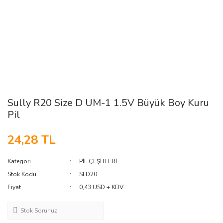
Sully R20 Size D UM-1 1.5V Büyük Boy Kuru
Pil
24,28 TL
Kategori
PİL ÇEŞİTLERİ
Stok Kodu
SLD20
Fiyat
0,43 USD + KDV
Stok Sorunuz