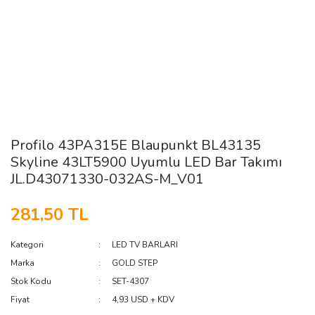
Profilo 43PA315E Blaupunkt BL43135
Skyline 43LT5900 Uyumlu LED Bar Takımı
JL.D43071330-032AS-M_V01
281,50 TL
Kategori
LED TV BARLARI
Marka
GOLD STEP
Stok Kodu
SET-4307
Fiyat
4,93 USD + KDV