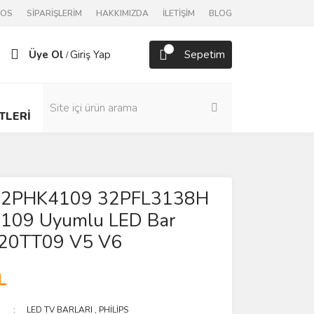
POS
SİPARİŞLERİM
HAKKIMIZDA
İLETİŞİM
BLOG
Üye Ol
Giriş Yap
Sepetim
/
TLERİ
 32PHK4109 32PFL3138H
109 Uyumlu LED Bar
320TT09 V5 V6
L
LED TV BARLARI
,
PHİLİPS