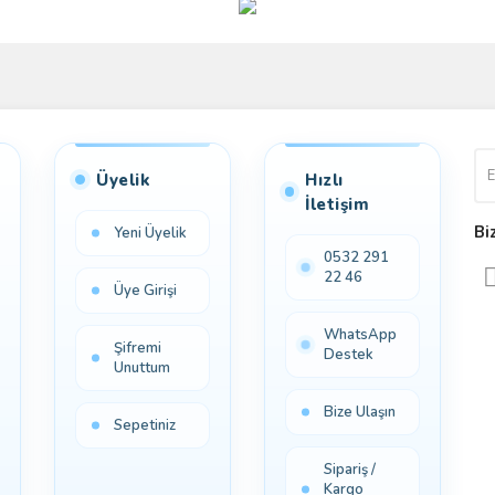
Bu ürüne ilk yorumu siz yapın!
Yorum Yaz
Üyelik
Hızlı
İletişim
Bi
Yeni Üyelik
0532 291
22 46
Üye Girişi
WhatsApp
Şifremi
Destek
Unuttum
Bize Ulaşın
Sepetiniz
Sipariş /
Kargo