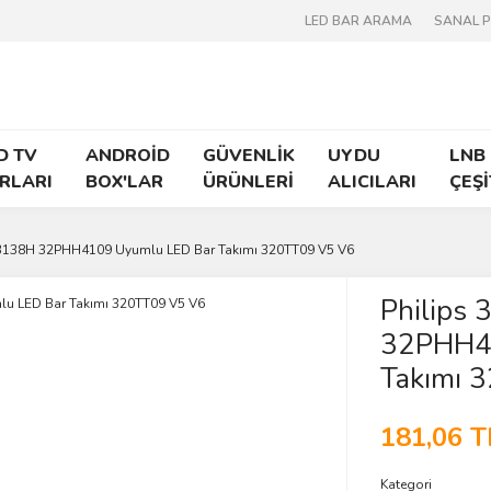
LED BAR ARAMA
SANAL 
D TV
ANDROİD
GÜVENLİK
UYDU
LNB
RLARI
BOX'LAR
ÜRÜNLERİ
ALICILARI
ÇEŞİ
3138H 32PHH4109 Uyumlu LED Bar Takımı 320TT09 V5 V6
Philips
32PHH4
Takımı 
181,06 T
Kategori