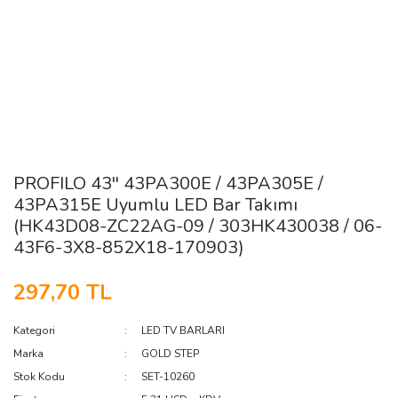
PROFILO 43'' 43PA300E / 43PA305E /
43PA315E Uyumlu LED Bar Takımı
(HK43D08-ZC22AG-09 / 303HK430038 / 06-
43F6-3X8-852X18-170903)
297,70 TL
Kategori
LED TV BARLARI
Marka
GOLD STEP
Stok Kodu
SET-10260