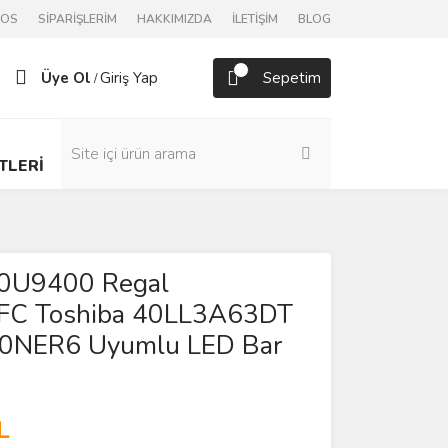
POS
SİPARİŞLERİM
HAKKIMIZDA
İLETİŞİM
BLOG
Üye Ol
Giriş Yap
Sepetim
/
TLERİ
40U9400 Regal
FC Toshiba 40LL3A63DT
0NER6 Uyumlu LED Bar
L