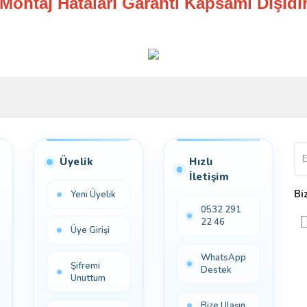
Montaj Hataları Garanti Kapsamı Dışıdı
Bu ürüne ilk yorumu siz yapın!
Yorum Yaz
Üyelik
Hızlı
İletişim
Bi
Yeni Üyelik
0532 291
22 46
Üye Girişi
WhatsApp
Şifremi
Destek
Unuttum
Bize Ulaşın