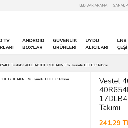
LED BAR ARAMA
SANAL 
D TV
ANDROİD
GÜVENLİK
UYDU
LNB
RLARI
BOX'LAR
ÜRÜNLERİ
ALICILARI
ÇEŞİ
R654FC Toshiba 40LL3A63DT 17DLB40NER6 Uyumlu LED Bar Takımı
Vestel 
40R654
17DLB4
Takımı
241,29 T