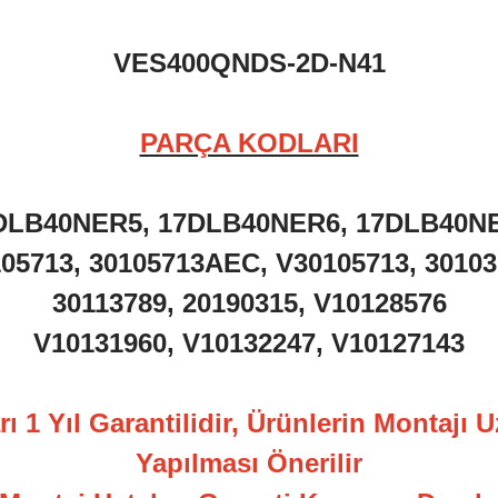
VES400QNDS-2D-N41
PARÇA KODLARI
DLB40NER5, 17DLB40NER6, 17DLB40N
05713, 30105713AEC, V30105713, 3010
30113789, 20190315, V10128576
V10131960, V10132247, V10127143
ı 1 Yıl Garantilidir, Ürünlerin Montajı 
Yapılması Önerilir