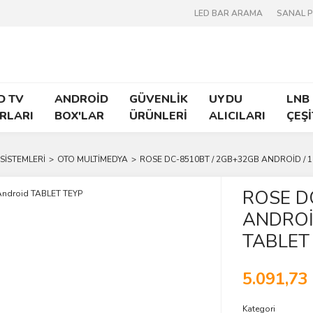
LED BAR ARAMA
SANAL 
D TV
ANDROİD
GÜVENLİK
UYDU
LNB
RLARI
BOX'LAR
ÜRÜNLERİ
ALICILARI
ÇEŞİ
SİSTEMLERİ
OTO MULTİMEDYA
ROSE DC-8510BT / 2GB+32GB ANDROİD / 10.
ROSE D
ANDROİD 
TABLET
5.091,73
Kategori