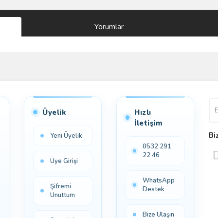
Yorumlar
Bu ürüne ilk yorumu siz yapın!
Yorum Yaz
Üyelik
Hızlı
İletişim
Bi
Yeni Üyelik
0532 291
22 46
Üye Girişi
WhatsApp
Şifremi
Destek
Unuttum
Bize Ulaşın