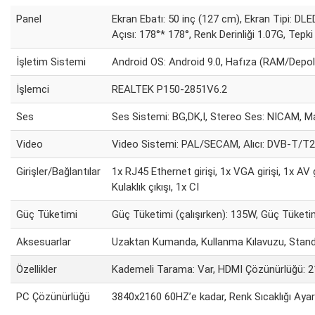
Panel
Ekran Ebatı: 50 inç (127 cm), Ekran Tipi: DL
Açısı: 178°* 178°, Renk Derinliği 1.07G, Tepk
İşletim Sistemi
Android OS: Android 9.0, Hafıza (RAM/Depo
İşlemci
REALTEK P150-2851V6.2
Ses
Ses Sistemi: BG,DK,I, Stereo Ses: NICAM, M
Video
Video Sistemi: PAL/SECAM, Alıcı: DVB-T/
Girişler/Bağlantılar
1x RJ45 Ethernet girişi, 1x VGA girişi, 1x AV
Kulaklık çıkışı, 1x CI
Güç Tüketimi
Güç Tüketimi (çalışırken): 135W, Güç Tüke
Aksesuarlar
Uzaktan Kumanda, Kullanma Kılavuzu, Stan
Özellikler
Kademeli Tarama: Var, HDMI Çözünürlüğü: 
PC Çözünürlüğü
3840x2160 60HZ’e kadar, Renk Sıcaklığı Ayarı