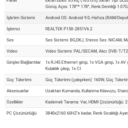
Panel
Ekran Ebatı: 65 inç (165 cm), Ekran Tipi: DL
Görüş Açısı: 178°* 178°, Renk Derinliği 1.07G
İşletim Sistemi
Android OS: Android 9.0, Hafıza (RAM/Depo
İşlemci
REALTEK P150-2851V6.2
Ses
Ses Sistemi: BG,DK,I, Stereo Ses: NICAM, M
Video
Video Sistemi: PAL/SECAM, Alıcı: DVB-T/
Girişler/Bağlantılar
1x RJ45 Ethernet girişi, 1x VGA girişi, 1x AV
Kulaklık çıkışı, 1x CI
Güç Tüketimi
Güç Tüketimi (çalışırken): 160W, Güç Tüke
Aksesuarlar
Uzaktan Kumanda, Kullanma Kılavuzu, Stan
Özellikler
Kademeli Tarama: Var, HDMI Çözünürlüğü: 
PC Çözünürlüğü
3840x2160 60HZ’e kadar, Renk Sıcaklığı Ayarı