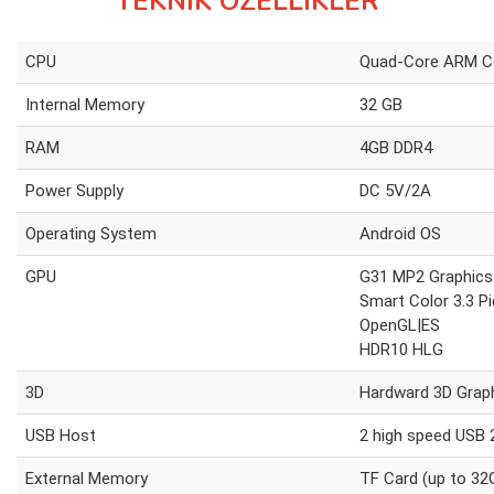
TEKNİK ÖZELLİKLER
CPU
Quad-Core ARM Co
Internal Memory
32 GB
RAM
4GB DDR4
Power Supply
DC 5V/2A
Operating System
Android OS
GPU
G31 MP2 Graphic
Smart Color 3.3 P
OpenGL|ES
HDR10 HLG
3D
Hardward 3D Graph
USB Host
2 high speed USB 
External Memory
TF Card (up to 32