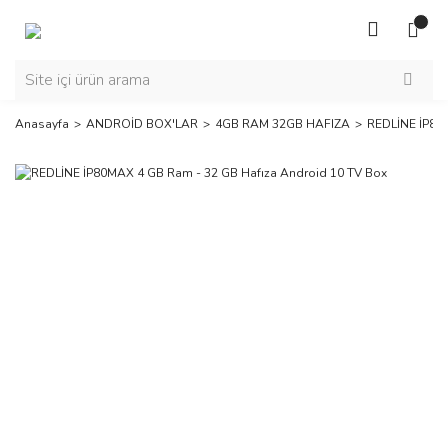
Anasayfa
ANDROİD BOX'LAR
4GB RAM 32GB HAFIZA
REDLİNE İP80