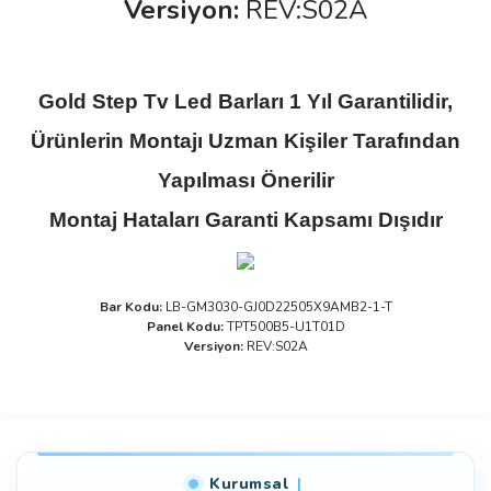
Versiyon:
REV:S02A
Gold Step Tv Led Barları 1 Yıl Garantilidir,
Ürünlerin Montajı Uzman Kişiler Tarafından
Yapılması Önerilir
Montaj Hataları Garanti Kapsamı Dışıdır
Bar Kodu:
LB-GM3030-GJ0D22505X9AMB2-1-T
Panel Kodu:
TPT500B5-U1T01D
Versiyon:
REV:S02A
Bu ürüne ilk yorumu siz yapın!
Kurumsal