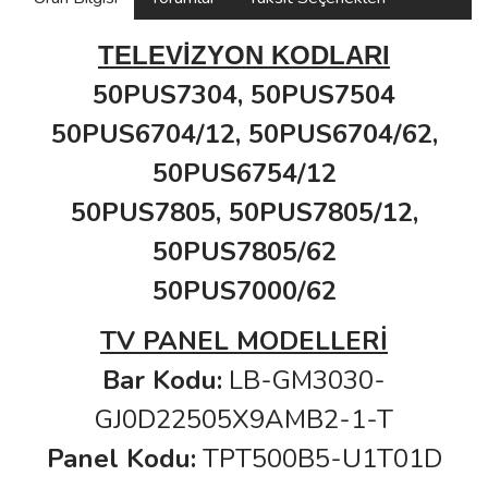
TELEVİZYON KODLARI
50PUS7304,
50PUS7504
50PUS6704/12, 50PUS6704/62,
50PUS6754/12
50PUS7805, 50PUS7805/12,
50PUS7805/62
50PUS7000/62
TV PANEL MODELLERİ
Bar Kodu:
LB-GM3030-
GJ0D22505X9AMB2-1-T
Panel Kodu:
TPT500B5-U1T01D