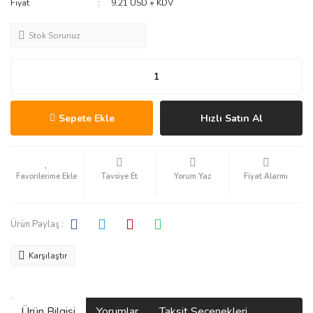
Fiyat
9,21 USD + KDV
Stok Sorunuz
Sepete Ekle
Hızlı Satın Al
Tavsiye Et
Yorum Yaz
Fiyat Alarmı
Ürün Paylaş :
Karşılaştır
Ürün Bilgisi
Yorumlar
Taksit Seçenekleri