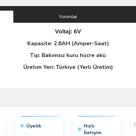
Yorumlar
Voltaj: 6V
Kapasite: 2.8AH (Amper-Saat)
Tip: Bakımsız kuru hücre akü
Üretim Yeri: Türkiye (Yerli Üretim)
Bu ürüne ilk yorumu siz yapın!
Yorum Yaz
Üyelik
Hızlı
İletişim