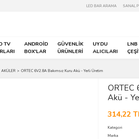
LED BAR ARAMA
SANAL 
D TV
ANDROİD
GÜVENLİK
UYDU
LNB
RLARI
BOX'LAR
ÜRÜNLERİ
ALICILARI
ÇEŞİ
 AKÜLER
ORTEC 6V2.8A Bakımsız Kuru Akü - Yerli Üretim
ORTEC 6
Akü - Ye
314,22 T
Kategori
Marka