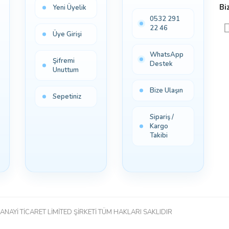
Bi
Yeni Üyelik
0532 291
22 46
Üye Girişi
WhatsApp
Şifremi
Destek
Unuttum
Bize Ulaşın
Sepetiniz
Sipariş /
Kargo
Takibi
ANAYİ TİCARET LİMİTED ŞİRKETİ TÜM HAKLARI SAKLIDIR