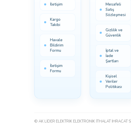
İletişim
Mesafeli
Satış
Sözleşmesi
Kargo
Takibi
Gizlilik ve
Güvenlik
Havale
Bildirim
Formu
İptal ve
İade
Şartları
İletişim
Formu
Kişisel
Veriler
Politikası
© AK LİDER ELEKTRİK ELEKTRONİK İTHALAT İHRACAT S