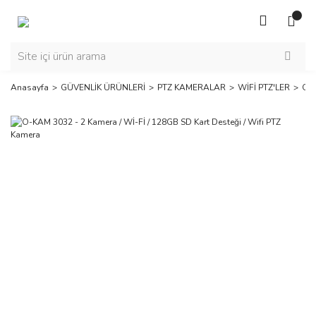
Anasayfa
GÜVENLİK ÜRÜNLERİ
PTZ KAMERALAR
WİFİ PTZ'LER
O-K