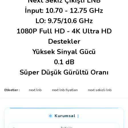
Next Sekiz Çıkışlı LNB
İnput: 10.70 - 12.75 GHz
LO: 9.75/10.6 GHz
1080P Full HD - 4K Ultra HD
Destekler
Yüksek Sinyal Gücü
0.1 dB
Süper Düşük Gürültü Oranı
Etiketler :
next lnb
next lnb fiyatları
next sekizli lnb
Bu ürüne ilk yorumu siz yapın!
Yorum Yaz
Kurumsal