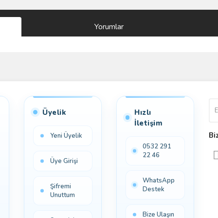
Yorumlar
Bu ürüne ilk yorumu siz yapın!
Yorum Yaz
Üyelik
Hızlı
İletişim
Bi
Yeni Üyelik
0532 291
22 46
Üye Girişi
WhatsApp
Şifremi
Destek
Unuttum
Bize Ulaşın