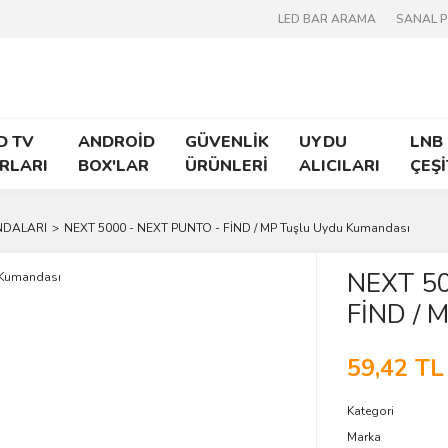
LED BAR ARAMA
SANAL 
D TV
ANDROİD
GÜVENLİK
UYDU
LNB
RLARI
BOX'LAR
ÜRÜNLERİ
ALICILARI
ÇEŞİ
NDALARI
NEXT 5000 - NEXT PUNTO - FİND / MP Tuşlu Uydu Kumandası
NEXT 50
FİND / 
59,42 TL
Kategori
Marka