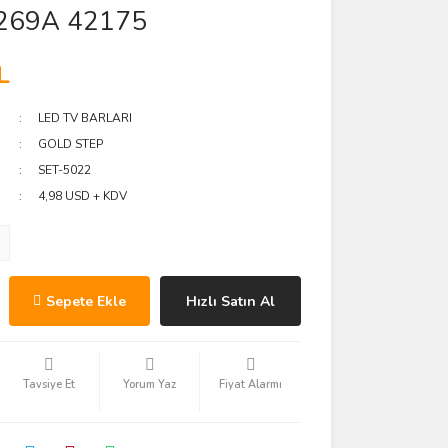
269A 42175
L
LED TV BARLARI
GOLD STEP
SET-5022
4,98 USD + KDV
Sepete Ekle
Hızlı Satın Al
Tavsiye Et
Yorum Yaz
Fiyat Alarmı