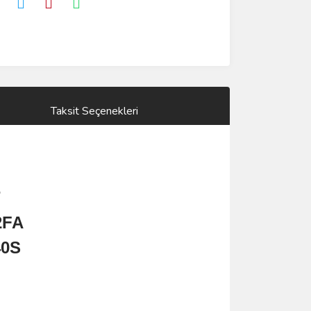
Taksit Seçenekleri
7
2FA
40S