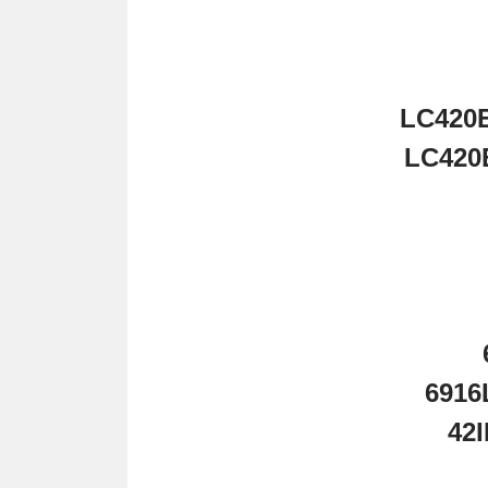
LC420
LC42
6916
42