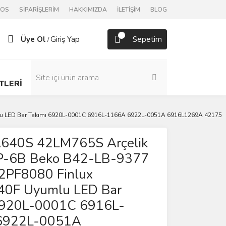
POS
SİPARİŞLERİM
HAKKIMIZDA
İLETİŞİM
BLOG
Üye Ol
Giriş Yap
Sepetim
/
TLERİ
lu LED Bar Takımı 6920L-0001C 6916L-1166A 6922L-0051A 6916L1269A 42175
640S 42LM765S Arçelik
P-6B Beko B42-LB-9377
42PF8080 Finlux
0F Uyumlu LED Bar
6920L-0001C 6916L-
6922L-0051A