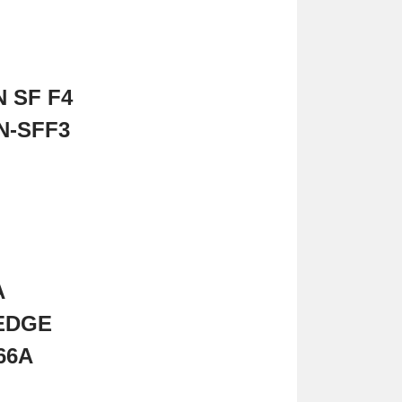
N
SF
F4
N-
SFF3
A
EDGE
66A