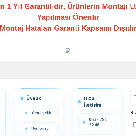
ı 1 Yıl Garantilidir, Ürünlerin Montajı 
Yapılması Önerilir
Montaj Hataları Garanti Kapsamı Dışıdı
Bu ürüne ilk yorumu siz yapın!
Yorum Yaz
Üyelik
Hızlı
İletişim
Bi
Yeni Üyelik
0532 291
22 46
Üye Girişi