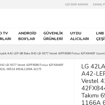
LED BAR ARAMA
SANAL 
D TV
ANDROİD
GÜVENLİK
UYDU
LNB
RLARI
BOX'LAR
ÜRÜNLERİ
ALICILARI
ÇEŞİ
çelik A42-LEP-6B Beko B42-LB-9377 Vestel 42PF8080 Finlux 42FX8440F Uyum
LG 42LA
A42-LE
Vestel 
42FX844
Takımı 
1166A 