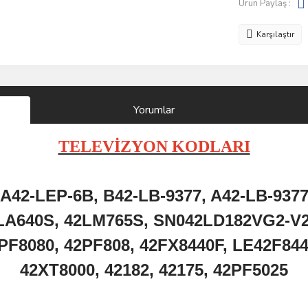
Ürün Paylaş :
Karşılaştır
Yorumlar
TELEVİZYON KODLARI
A42-
LEP-
6B,
B42-
LB-
9377,
A42-
LB-
937
LA640S,
42LM765S,
SN042LD182VG2-
V
PF8080,
42PF808,
42FX8440F,
LE42F84
42XT8000,
42182,
42175,
42PF5025