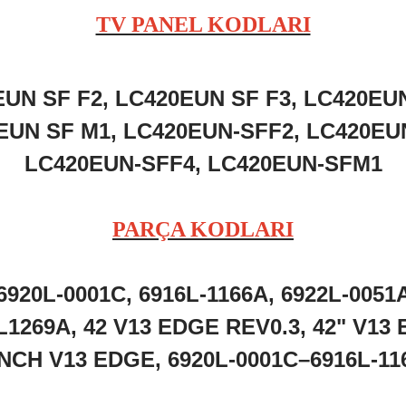
TV PANEL KODLARI
EUN
SF
F2,
LC420EUN
SF
F3,
LC420EU
0EUN
SF
M1,
LC420EUN-
SFF2,
LC420EU
LC420EUN-
SFF4,
LC420EUN-
SFM1
PARÇA KODLARI
6920L-
0001C,
6916L-
1166A,
6922L-
0051
L1269A,
42
V13
EDGE
REV0.3,
42"
V13
INCH
V13
EDGE,
6920L-
0001C–
6916L-
11