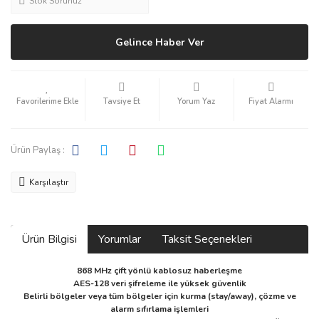
Stok Sorunuz
Gelince Haber Ver
Tavsiye Et
Yorum Yaz
Fiyat Alarmı
Ürün Paylaş :
Karşılaştır
Ürün Bilgisi
Yorumlar
Taksit Seçenekleri
868 MHz çift yönlü kablosuz haberleşme
AES-128 veri şifreleme ile yüksek güvenlik
Belirli bölgeler veya tüm bölgeler için kurma (stay/away), çözme ve
alarm sıfırlama işlemleri