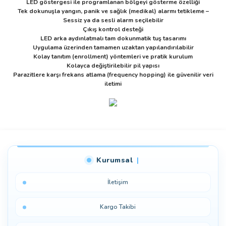
LED göstergesi ile programlanan bölgeyi gösterme özelliği
Tek dokunuşla yangın, panik ve sağlık (medikal) alarmı tetikleme –
Sessiz ya da sesli alarm seçilebilir
Çıkış kontrol desteği
LED arka aydınlatmalı tam dokunmatik tuş tasarımı
Uygulama üzerinden tamamen uzaktan yapılandırılabilir
Kolay tanıtım (enrollment) yöntemleri ve pratik kurulum
Kolayca değiştirilebilir pil yapısı
Parazitlere karşı frekans atlama (frequency hopping) ile güvenilir veri
iletimi
Bu ürüne ilk yorumu siz yapın!
Kurumsal
Yorum Yaz
İletişim
Kargo Takibi