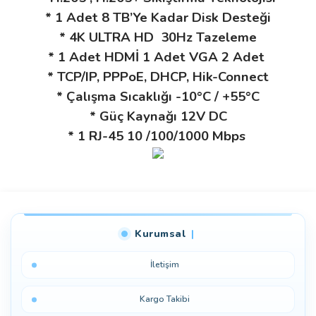
* 1 Adet 8 TB’Ye Kadar Disk Desteği
* 4K ULTRA HD 30Hz Tazeleme
* 1 Adet HDMİ 1 Adet VGA 2 Adet
* TCP/IP, PPPoE, DHCP, Hik-Connect
* Çalışma Sıcaklığı
-10°C / +55°C
* Güç Kaynağı 12V DC
* 1 RJ-45 10 /100/1000 Mbps
Bu ürüne ilk yorumu siz yapın!
Kurumsal
Yorum Yaz
İletişim
Kargo Takibi