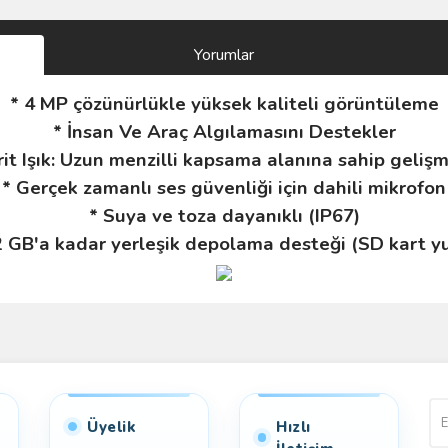
Yorumlar
* 4 MP çözünürlükle yüksek kaliteli görüntüleme
* İnsan Ve Araç Algılamasını Destekler
brit Işık: Uzun menzilli kapsama alanına sahip gelişm
* Gerçek zamanlı ses güvenliği için dahili mikrofon
* Suya ve toza dayanıklı (IP67)
2 GB'a kadar yerleşik depolama desteği (SD kart yu
Bu ürüne ilk yorumu siz yapın!
Yorum Yaz
Üyelik
Hızlı