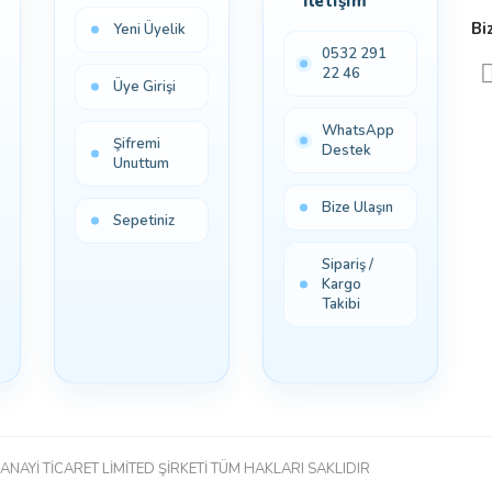
İletişim
Bi
Yeni Üyelik
0532 291
22 46
Üye Girişi
WhatsApp
Şifremi
Destek
Unuttum
Bize Ulaşın
Sepetiniz
Sipariş /
Kargo
Takibi
ANAYİ TİCARET LİMİTED ŞİRKETİ TÜM HAKLARI SAKLIDIR