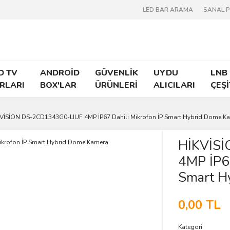
LED BAR ARAMA
SANAL 
D TV
ANDROİD
GÜVENLİK
UYDU
LNB
RLARI
BOX'LAR
ÜRÜNLERİ
ALICILARI
ÇEŞİ
VİSİON DS-2CD1343G0-LIUF 4MP İP67 Dahili Mikrofon İP Smart Hybrid Dome K
HİKVİS
4MP İP67
Smart H
0,00 TL
Kategori