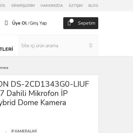
POS
SİPARİŞLERİM
HAKKIMIZDA
İLETİŞİM
BLOG
Üye Ol
Giriş Yap
Sepetim
/
TLERİ
amera
İON DS-2CD1343G0-LIUF
 Dahili Mikrofon İP
ybrid Dome Kamera
İP KAMERALAR