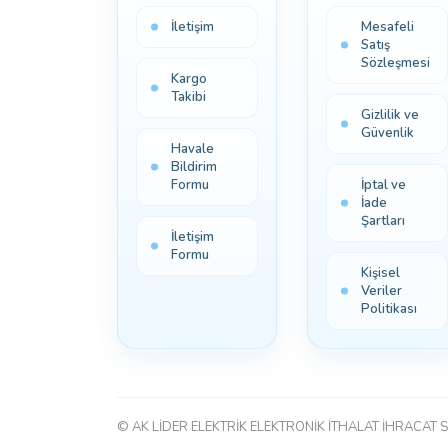
İletişim
Mesafeli
Satış
Sözleşmesi
Kargo
Takibi
Gizlilik ve
Güvenlik
Havale
Bildirim
Formu
İptal ve
İade
Şartları
İletişim
Formu
Kişisel
Veriler
Politikası
© AK LİDER ELEKTRİK ELEKTRONİK İTHALAT İHRACAT S