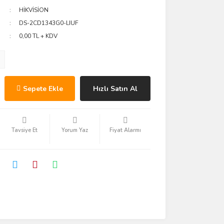
HİKVİSİON
DS-2CD1343G0-LIUF
0,00 TL + KDV
Sepete Ekle
Hızlı Satın Al
Tavsiye Et
Yorum Yaz
Fiyat Alarmı