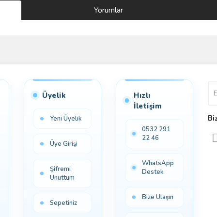
Yorumlar
Bu ürüne ilk yorumu siz yapın!
Yorum Yaz
Üyelik
Hızlı
İletişim
Bi
Yeni Üyelik
0532 291
22 46
Üye Girişi
WhatsApp
Şifremi
Destek
Unuttum
Bize Ulaşın
Sepetiniz