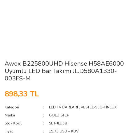
Awox B225800UHD Hisense H58AE6000
Uyumlu LED Bar Takımı JL.D580A1330-
003FS-M
898,33 TL
Kategori
LED TV BARLARI
,
VESTEL-SEG-FİNLUX
Marka
GOLD STEP
Stok Kodu
SET-JLD58
Fiyat
15,73 USD + KDV