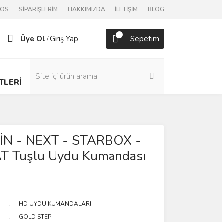
POS
SİPARİŞLERİM
HAKKIMIZDA
İLETİŞİM
BLOG
Üye Ol
Giriş Yap
Sepetim
/
TLERİ
N - NEXT - STARBOX -
AT Tuşlu Uydu Kumandası
HD UYDU KUMANDALARI
GOLD STEP