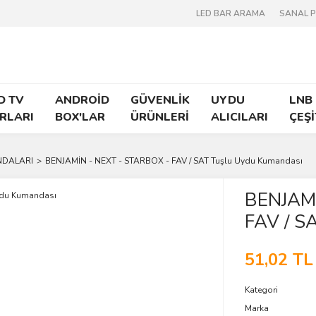
LED BAR ARAMA
SANAL 
D TV
ANDROİD
GÜVENLİK
UYDU
LNB
RLARI
BOX'LAR
ÜRÜNLERİ
ALICILARI
ÇEŞİ
NDALARI
BENJAMİN - NEXT - STARBOX - FAV / SAT Tuşlu Uydu Kumandası
BENJAMİ
FAV / S
51,02 TL
Kategori
Marka