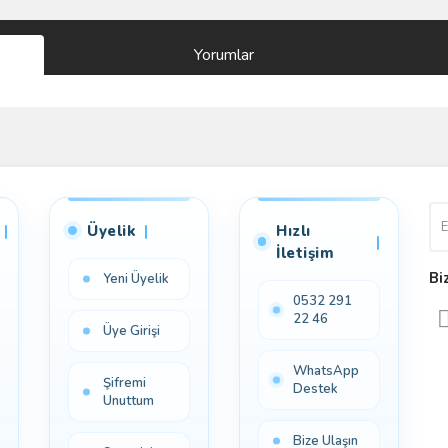
Yorumlar
Bu ürüne ilk yorumu siz yapın!
Yorum Yaz
Üyelik
Hızlı
İletişim
Bi
Yeni Üyelik
0532 291
22 46
Üye Girişi
WhatsApp
Şifremi
Destek
Unuttum
Bize Ulaşın