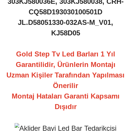
303KJ580036E, 303KJ580038, CRH-
CQ58D193030100501D
JL.D58051330-032AS-M_V01,
KJ58D05
Gold Step Tv Led Barları 1 Yıl
Garantilidir, Ürünlerin Montajı
Uzman Kişiler Tarafından Yapılması
Önerilir
Montaj Hataları Garanti Kapsamı
Dışıdır