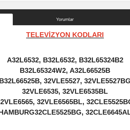
Yorumlar
TELEVİZYON KODLARI
A32L6532, B32L6532, B32L65324B2
B32L65324W2, A32L66525B
B32L66525B, 32VLE5527, 32VLE5527B
32VLE6535, 32VLE6535BL
32VLE6565, 32VLE6565BL, 32CLE5525B
HAMBURG32CLE5525BG, 32CLE6645A