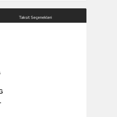
Taksit Seçenekleri
G
G
L