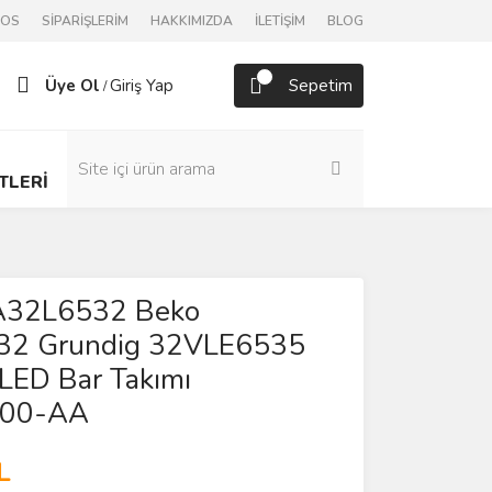
POS
SİPARİŞLERİM
HAKKIMIZDA
İLETİŞİM
BLOG
Üye Ol
Giriş Yap
Sepetim
/
TLERİ
 A32L6532 Beko
32 Grundig 32VLE6535
LED Bar Takımı
00-AA
L