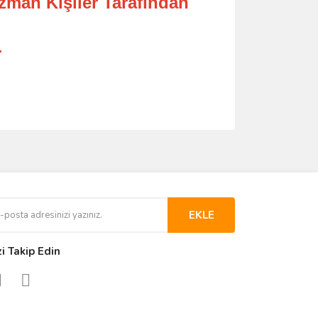
Uzman Kişiler Tarafından
r
EKLE
zi Takip Edin