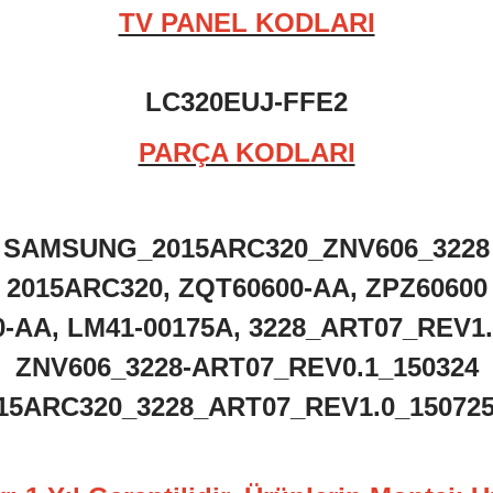
TV PANEL KODLARI
LC320EUJ-FFE2
PARÇA KODLARI
SAMSUNG_2015ARC320_ZNV606_3228
2015ARC320, ZQT60600-AA, ZPZ60600
0-AA, LM41-00175A, 3228_ART07_REV1.
ZNV606_3228-ART07_REV0.1_150324
5ARC320_3228_ART07_REV1.0_150725