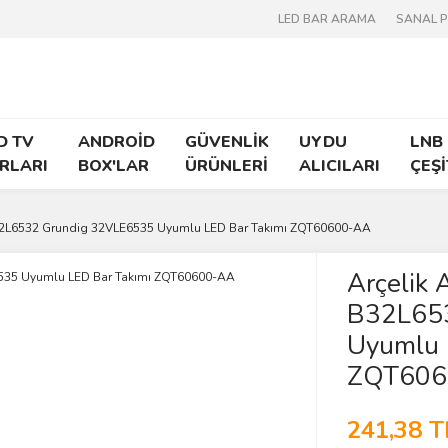
LED BAR ARAMA
SANAL 
D TV
ANDROİD
GÜVENLİK
UYDU
LNB
RLARI
BOX'LAR
ÜRÜNLERİ
ALICILARI
ÇEŞİ
32L6532 Grundig 32VLE6535 Uyumlu LED Bar Takımı ZQT60600-AA
Arçelik
B32L65
Uyumlu 
ZQT606
241,38 T