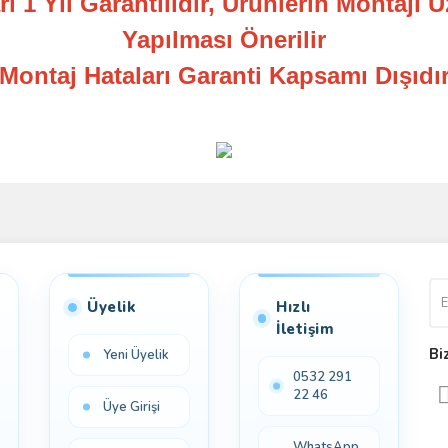
ı 1 Yıl Garantilidir, Ürünlerin Montajı 
Yapılması Önerilir
Montaj Hataları Garanti Kapsamı Dışıdı
Bu ürüne ilk yorumu siz yapın!
Yorum Yaz
Üyelik
Hızlı
İletişim
Bi
Yeni Üyelik
0532 291
22 46
Üye Girişi
WhatsApp