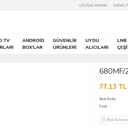
LED BAR ARAMA
SANAL 
D TV
ANDROİD
GÜVENLİK
UYDU
LNB
RLARI
BOX'LAR
ÜRÜNLERİ
ALICILARI
ÇEŞİ
680MF/
77,13 TL
Stok Kodu
Fiyat
Stok Sorunuz