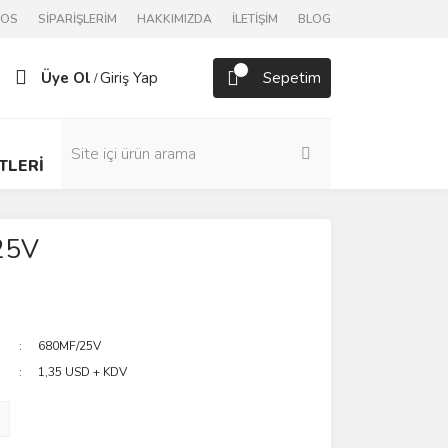
POS
SİPARİŞLERİM
HAKKIMIZDA
İLETİŞİM
BLOG
Üye Ol
Giriş Yap
Sepetim
/
TLERİ
25V
680MF/25V
1,35 USD + KDV