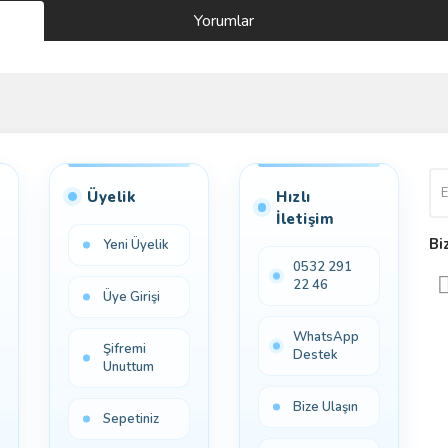
Yorumlar
Bu ürüne ilk yorumu siz yapın!
Yorum Yaz
Üyelik
Hızlı
İletişim
Bi
Yeni Üyelik
0532 291
22 46
Üye Girişi
WhatsApp
Şifremi
Destek
Unuttum
Bize Ulaşın
Sepetiniz