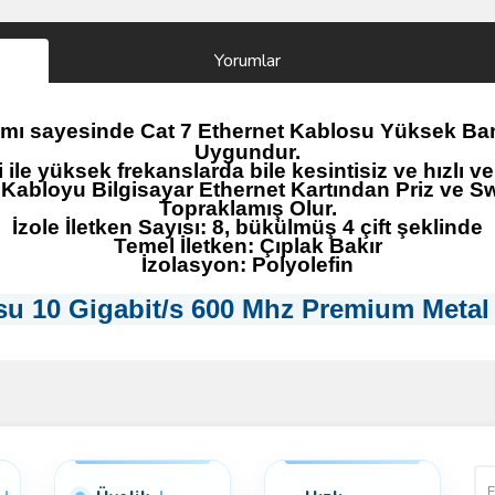
Yorumlar
rımı sayesinde Cat 7 Ethernet Kablosu Yüksek Bant 
Uygundur.
ile yüksek frekanslarda bile kesintisiz ve hızlı ve
 Kabloyu Bilgisayar Ethernet Kartından Priz ve 
Topraklamış Olur.
İzole İletken Sayısı: 8, bükülmüş 4 çift şeklinde
Temel İletken: Çıplak Bakır
İzolasyon: Polyolefin
su 10 Gigabit/s 600 Mhz Premium Metal 
Bu ürüne ilk yorumu siz yapın!
Yorum Yaz