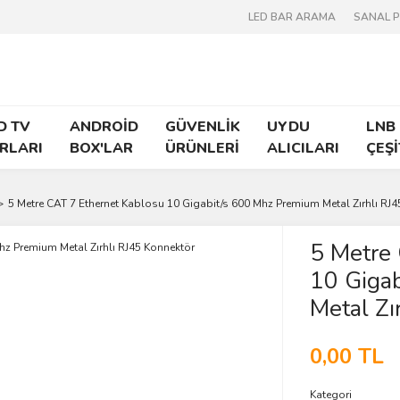
LED BAR ARAMA
SANAL 
D TV
ANDROİD
GÜVENLİK
UYDU
LNB
RLARI
BOX'LAR
ÜRÜNLERİ
ALICILARI
ÇEŞİ
5 Metre CAT 7 Ethernet Kablosu 10 Gigabit/s 600 Mhz Premium Metal Zırhlı RJ
5 Metre 
10 Giga
Metal Zı
0,00 TL
Kategori