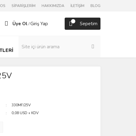
POS
SİPARİŞLERİM
HAKKIMIZDA
İLETİŞİM
BLOG
Üye Ol
Giriş Yap
Sepetim
/
TLERİ
25V
330MF/25V
0,08 USD + KDV