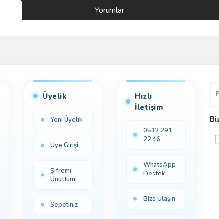
Yorumlar
Bu ürüne ilk yorumu siz yapın!
Yorum Yaz
Üyelik
Hızlı
İletişim
Bi
Yeni Üyelik
0532 291
22 46
Üye Girişi
WhatsApp
Şifremi
Destek
Unuttum
Bize Ulaşın
Sepetiniz