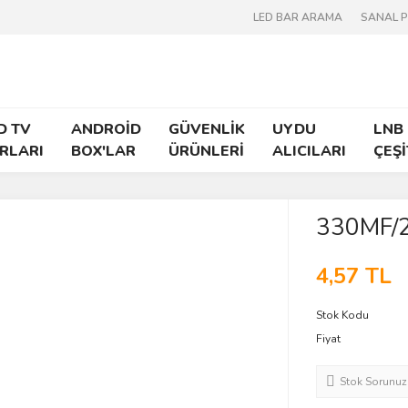
LED BAR ARAMA
SANAL 
D TV
ANDROİD
GÜVENLİK
UYDU
LNB
RLARI
BOX'LAR
ÜRÜNLERİ
ALICILARI
ÇEŞİ
330MF/
4,57 TL
Stok Kodu
Fiyat
Stok Sorunuz