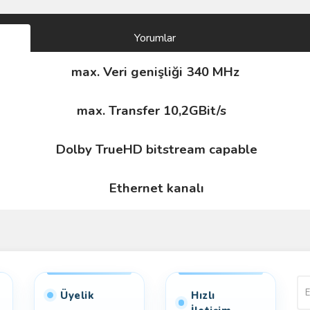
Yorumlar
max. Veri genişliği 340 MHz
max. Transfer 10,2GBit/s
Dolby TrueHD bitstream capable
Ethernet kanalı
Bu ürüne ilk yorumu siz yapın!
Yorum Yaz
Üyelik
Hızlı