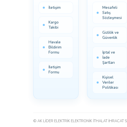
İletişim
Mesafeli
Satış
Sözleşmesi
Kargo
Takibi
Gizlilik ve
Güvenlik
Havale
Bildirim
Formu
İptal ve
İade
Şartları
İletişim
Formu
Kişisel
Veriler
Politikası
© AK LİDER ELEKTRİK ELEKTRONİK İTHALAT İHRACAT S