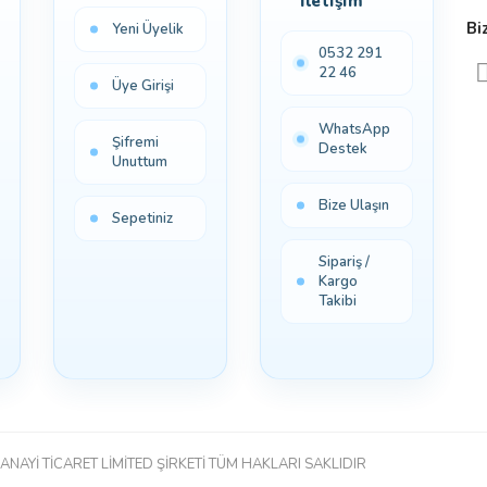
İletişim
Bi
Yeni Üyelik
0532 291
22 46
Üye Girişi
WhatsApp
Şifremi
Destek
Unuttum
Bize Ulaşın
Sepetiniz
Sipariş /
Kargo
Takibi
ANAYİ TİCARET LİMİTED ŞİRKETİ TÜM HAKLARI SAKLIDIR