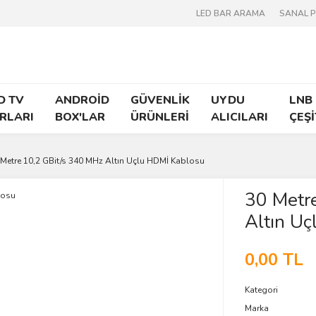
LED BAR ARAMA
SANAL 
D TV
ANDROİD
GÜVENLİK
UYDU
LNB
RLARI
BOX'LAR
ÜRÜNLERİ
ALICILARI
ÇEŞİ
 Metre 10,2 GBit/s 340 MHz Altın Uçlu HDMİ Kablosu
30 Metr
Altın U
0,00 TL
Kategori
Marka