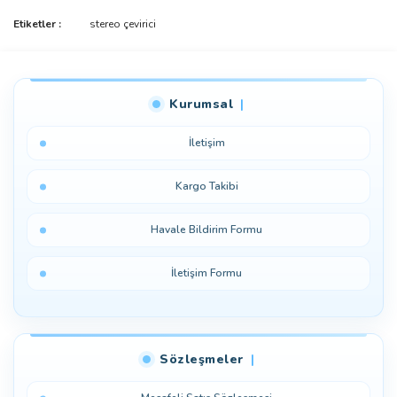
Etiketler :
stereo çevirici
Bu ürüne ilk yorumu siz yapın!
Yorum Yaz
Kurumsal
İletişim
Kargo Takibi
Havale Bildirim Formu
İletişim Formu
Sözleşmeler